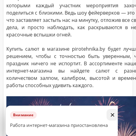
которыми каждый участник мероприятия захо
поделиться с близкими. Ведь шоу фейерверков — это 
что заставляет застыть нас на минутку, отложив все с
ДОСТАВКА
дела, и просто наблюдать, как раскрываются в н
Адрес
красочные вспышки огней.
(город,
улица,
дом,
квартира),
Купить салют в магазине pirotehnika.by будет луч
время
решением, чтобы с точностью быть уверенным, 
доставки*
праздник ничего не испортит. В ассортименте наш
интернет-магазина вы найдете салют с раз
количеством залпом, калибром, высотой и време
ВАЖНО!
работы способных удивить каждого.
Заказ
считается
принятым
к
×
Внимание
исполнению
Работа интернет-магазина приостановлена
только
после