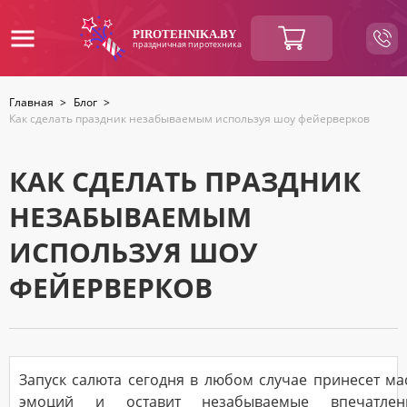
ВАШ
PIROTEHNIKA.BY
праздничная пиротехника
ЗАКАЗ
Главная
>
Блог
>
Как сделать праздник незабываемым используя шоу фейерверков
Итоговая
BYN
сумма:
Продолжить
покупки
КАК СДЕЛАТЬ ПРАЗДНИК
НЕЗАБЫВАЕМЫМ
КОНТАКТНАЯ
ИНФОРМАЦИЯ
ИСПОЛЬЗУЯ ШОУ
Ваше
имя
ФЕЙЕРВЕРКОВ
*
Ваш
номер
Запуск салюта сегодня в любом случае принесет ма
телефона
*
эмоций и оставит незабываемые впечатлени