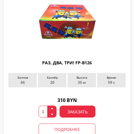
РАЗ, ДВА, ТРИ! FP-B126
Залпов
Калибр
Высота
Время
66
20
30 м
59 с
310 BYN
ЗАКАЗАТЬ
ПОДРОБНЕЕ