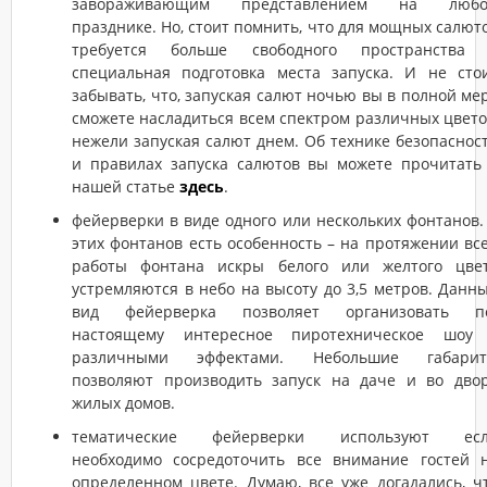
завораживающим представлением на люб
празднике. Но, стоит помнить, что для мощных салют
требуется больше свободного пространства
специальная подготовка места запуска. И не сто
забывать, что, запуская салют ночью вы в полной ме
сможете насладиться всем спектром различных цвето
нежели запуская салют днем. Об технике безопаснос
и правилах запуска салютов вы можете прочитать
нашей статье
здесь
.
фейерверки в виде одного или нескольких фонтанов.
этих фонтанов есть особенность – на протяжении вс
работы фонтана искры белого или желтого цве
устремляются в небо на высоту до 3,5 метров. Данн
вид фейерверка позволяет организовать п
настоящему интересное пиротехническое шоу
различными эффектами. Небольшие габари
позволяют производить запуск на даче и во дво
жилых домов.
тематические фейерверки используют ес
необходимо сосредоточить все внимание гостей 
определенном цвете. Думаю, все уже догадались, ч