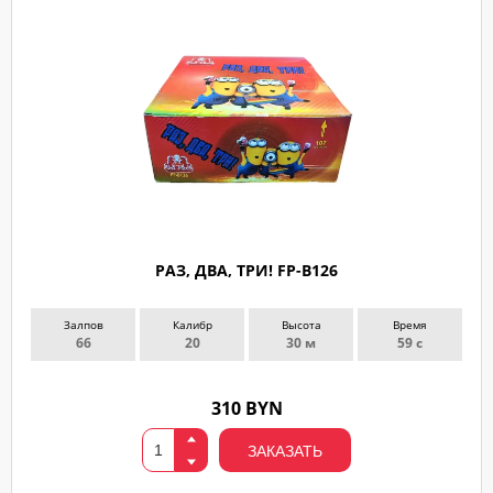
РАЗ, ДВА, ТРИ! FP-B126
Залпов
Калибр
Высота
Время
66
20
30 м
59 с
310 BYN
ЗАКАЗАТЬ