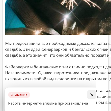
подтверждающего
звонка
нашего
менеджера.
Мы предоставили все необходимые доказательства в
свадьбе. Эти идеи фейерверков и бенгальских огней
свадьбе, а это значит, что они обязательно поразят и 
Фейерверки и бенгальские огни отлично подходят для
Независимости. Однако пиротехника предназначена
включить их в любой вид вечеринки на открытом воз
Если вы думаете, что купить: фейерверки, бенгальск
×
Внимание
момент их можно использовать. Популярный вариан
просто представьте, как невероятно выглядел бы в
Работа интернет-магазина приостановлена
возможность.