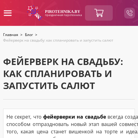
ВАШ
PIROTEHNIKA.BY
праздничная пиротехника
ЗАКАЗ
Главная
>
Блог
>
Фейерверк на свадьбу: как спланировать и запустить салют
Итоговая
BYN
сумма:
Продолжить
покупки
ФЕЙЕРВЕРК НА СВАДЬБУ:
КАК СПЛАНИРОВАТЬ И
КОНТАКТНАЯ
ИНФОРМАЦИЯ
ЗАПУСТИТЬ САЛЮТ
Ваше
имя
*
Не секрет, что
фейерверки на свадьбе
всегда созд
Ваш
способом отпраздновать новый этап вашей совмес
номер
телефона
того, какая цена станет вишенкой на торте и ид
*