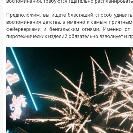
воспоминания, требуются тщательно распланировать 
Предположим, вы ищете блестящий способ удивить с
ДОСТАВКА
воспоминания детства, а именно к самым приятным
фейерверками и бенгальским огнями. Именно от ни
Адрес
(город,
пиротехнических изделий обязательно взволнует и п
улица,
дом,
квартира),
время
доставки*
ВАЖНО!
Заказ
считается
принятым
к
исполнению
только
после