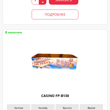
ЗАКАЗАТЬ
свяжемся
ПОДРОБНЕЕ
В наличии
CASINO FP-B130
Залпов
Калибр
Высота
Время