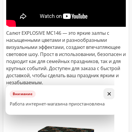
ДОСТАВКА
Адрес
Салют EXPLOSIVE MC146 — это яркие залпы с
(город,
улица,
насыщенными цветами и разнообразными
дом,
квартира),
визуальными эффектами, создают впечатляющее
время
световое шоу. Прост в использовании, безопасен и
доставки*
подходит как для семейных праздников, так и для
крупных событий. Доступен для заказа с быстрой
доставкой, чтобы сделать ваш праздник ярким и
ВАЖНО!
незабываемым.
Заказ
×
Внимание
считается
принятым
Работа интернет-магазина приостановлена
к
исполнению
только
после