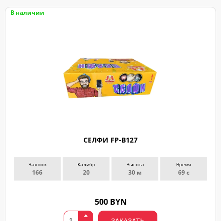
В наличии
ЗАКАЗ
СЕЛФИ FP-B127
ЗВОНКА
Оставьте
Залпов
Калибр
Высота
Время
166
20
30 м
69 с
заявку
и
мы
500 BYN
с
Вами