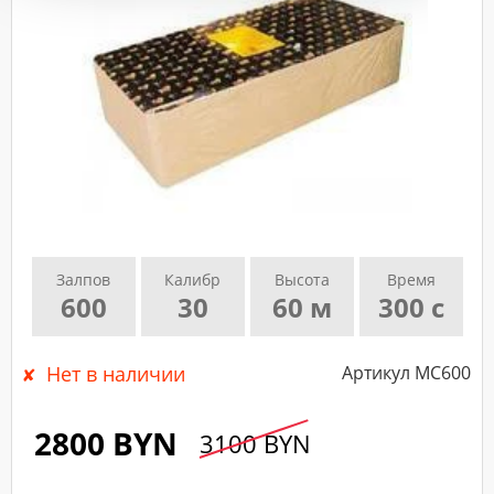
подтверждающего
звонка
нашего
менеджера.
Залпов
Калибр
Высота
Время
600
30
60 м
300 с
Нет в наличии
Артикул МС600
2800 BYN
3100 BYN