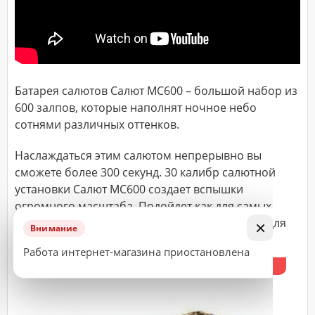
ДОСТАВКА
Адрес
(город,
Батарея салютов Салют МС600 – большой набор из
улица,
дом,
600 залпов, которые наполнят ночное небо
квартира),
время
сотнями различных оттенков.
доставки*
Наслаждаться этим салютом непрерывно вы
сможете более 300 секунд. 30 калибр салютной
установки Салют МС600 создает вспышки
ВАЖНО!
огромного масштаба. Подойдет как для самых
Заказ
крупных торжественных мероприятиях, так и для
×
считается
Внимание
небольшого и шикарного вечера.
принятым
Работа интернет-магазина приостановлена
к
%
исполнению
только
после