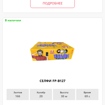
ПОДРОБНЕЕ
В наличии
ЗАКАЗ
ЗВОНКА
СЕЛФИ FP-B127
Оставьте
заявку
Залпов
Калибр
Высота
Время
и
166
20
30 м
69 с
мы
с