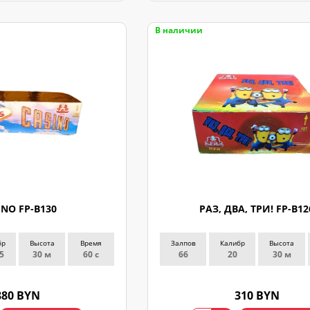
В наличии
INO FP-B130
РАЗ, ДВА, ТРИ! FP-B12
бр
Высота
Время
Залпов
Калибр
Высота
5
30 м
60 с
66
20
30 м
880 BYN
310 BYN