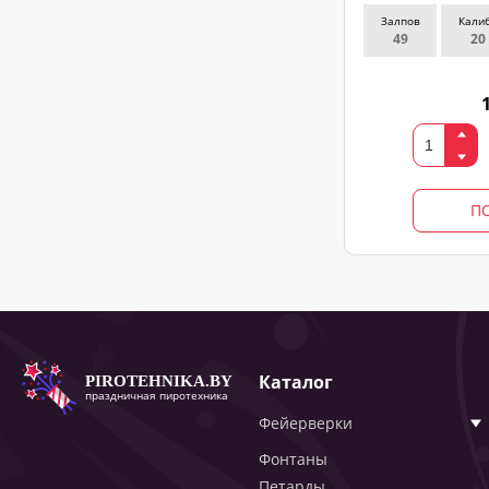
Залпов
Кали
49
20
П
Каталог
PIROTEHNIKA.BY
праздничная пиротехника
Фейерверки
Фонтаны
Петарды