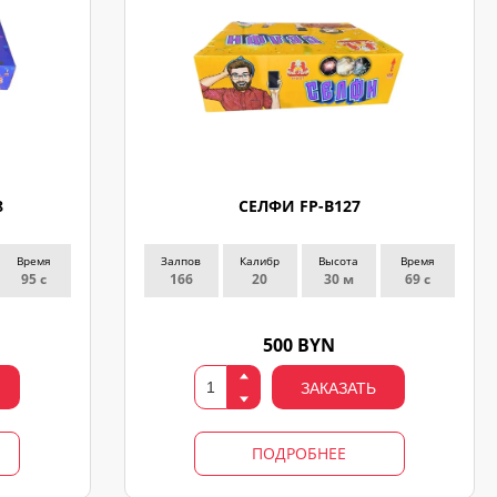
8
СЕЛФИ FP-B127
Время
Залпов
Калибр
Высота
Время
95 с
166
20
30 м
69 с
500 BYN
ЗАКАЗАТЬ
ПОДРОБНЕЕ