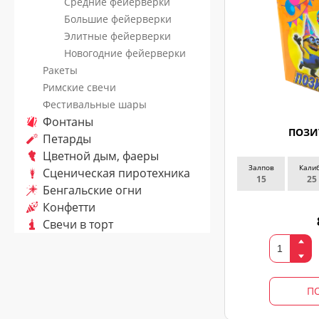
Средние фейерверки
Большие фейерверки
Элитные фейерверки
Новогодние фейерверки
Ракеты
Римские свечи
Фестивальные шары
ЗАКАЗ
Фонтаны
ПОЗИ
Петарды
ЗВОНКА
Цветной дым, фаеры
Залпов
Кали
Сценическая пиротехника
15
25
Оставьте
Бенгальские огни
заявку
Конфетти
и
Свечи в торт
мы
с
Вами
свяжемся
П