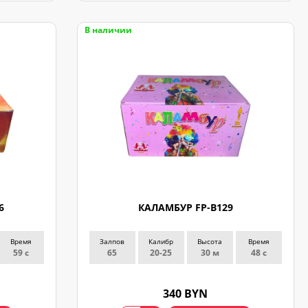
В наличии
6
КАЛАМБУР FP-B129
Время
Залпов
Калибр
Высота
Время
59 с
65
20-25
30 м
48 с
340 BYN