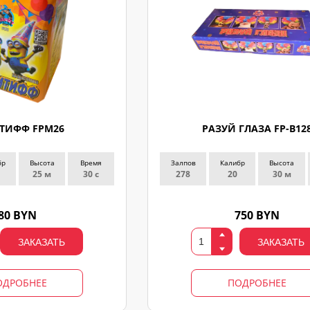
ТИФФ FPM26
РАЗУЙ ГЛАЗА FP-B12
бр
Высота
Время
Залпов
Калибр
Высота
25 м
30 с
278
20
30 м
80 BYN
750 BYN
ЗАКАЗАТЬ
ЗАКАЗАТЬ
ОДРОБНЕЕ
ПОДРОБНЕЕ