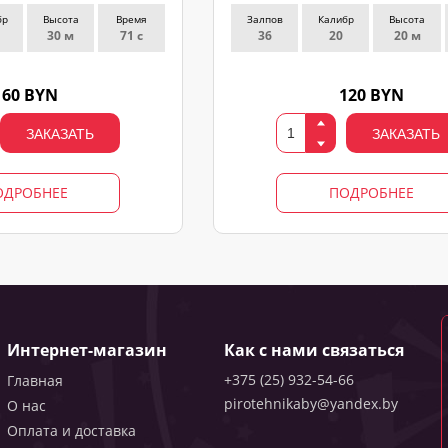
бр
Высота
Время
Залпов
Калибр
Высота
30 м
71 с
36
20
20 м
160 BYN
120 BYN
ЗАКАЗАТЬ
ЗАКАЗАТЬ
ОДРОБНЕЕ
ПОДРОБНЕЕ
Интернет-магазин
Как с нами связаться
+375 (25) 932-54-66
Главная
pirotehnikaby@yandex.by
О нас
Оплата и доставка