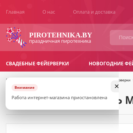
Главная
О нас
Оплата и доставка
ВАШ
ЗАКАЗ
PIROTEHNIKA.BY
праздничная пиротехника
Наименование
Количество
Сумма
товара
СВАДЕБНЫЕ ФЕЙЕРВЕРКИ
НОВОГОДНИЕ ФЕ
Продолжить
Итоговая
BYN
сумма:
покупки
Главная
>
Фейерверки
>
Батареи салютов
>
Элитные фейерверки
×
КОНТАКТНАЯ
Внимание
ИНФОРМАЦИЯ
САЛЮТ ПОВЕЛИТЕЛЬ М
Работа интернет-магазина приостановлена
Ваше
имя
*