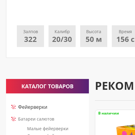
считается
принятым
к
исполнению
Залпов
Калибр
Высота
Время
только
322
20/30
50 м
156 с
после
подтверждающего
звонка
нашего
менеджера.
РЕКОМ
КАТАЛОГ ТОВАРОВ
Фейерверки
В наличии
Батареи салютов
Малые фейерверки