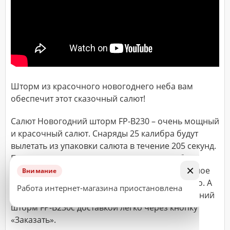
ДОСТАВКА
Адрес
(город,
улица,
дом,
квартира),
Шторм из красочного новогоднего неба вам
время
доставки*
обеспечит этот сказочный салют!
Салют Новогодний шторм FP-B230 – очень мощный
и красочный салют. Снаряды 25 калибра будут
ВАЖНО!
вылетать из упаковки салюта в течение 205 секунд.
Заказ
Продолжительность поражает! Всего в наборе
считается
×
ровно 300 залпов, поэтому веселое праздничное
Внимание
принятым
настроение будет поддерживаться очень долго. А
Работа интернет-магазина приостановлена
к
говорят и весь год! Купить фейерверк Новогодний
исполнению
шторм FP-B230с доставкой легко через кнопку
только
«Заказать».
после