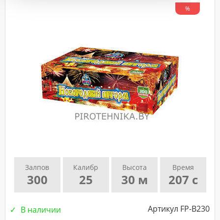
подтверждающего
%
звонка
нашего
менеджера.
Залпов
Калибр
Высота
Время
300
25
30 м
207 с
Артикул FP-B230
В наличии