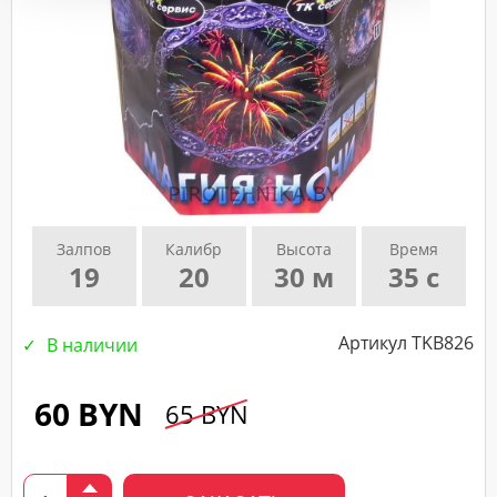
подтверждающего
звонка
нашего
менеджера.
Залпов
Калибр
Высота
Время
19
20
30 м
35 с
Артикул TKB826
В наличии
60 BYN
65 BYN