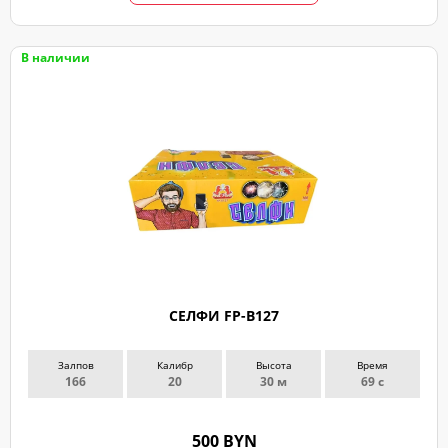
В наличии
ЗАКАЗ
ЗВОНКА
СЕЛФИ FP-B127
Оставьте
Залпов
Калибр
Высота
Время
заявку
166
20
30 м
69 с
и
мы
с
500 BYN