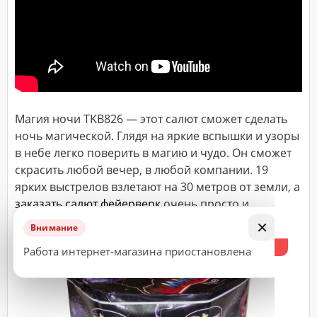
ДОСТАВКА
Адрес
(город,
улица,
дом,
квартира),
Магия ночи TKB826 — этот салют сможет сделать
время
доставки*
ночь магической. Глядя на яркие вспышки и узоры
в небе легко поверить в магию и чудо. Он сможет
скрасить любой вечер, в любой компании. 19
ярких выстрелов взлетают на 30 метров от земли, а
ВАЖНО!
заказать салют фейерверк
очень просто и
Заказ
недорого в интернет магазине пиротехники.
×
считается
Внимание
принятым
%
Работа интернет-магазина приостановлена
к
исполнению
только
после