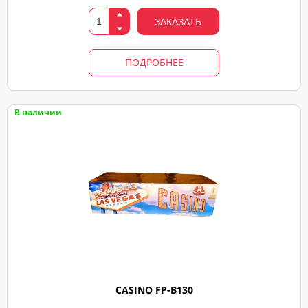
Вами
свяжемся
ЗАКАЗАТЬ
ПОДРОБНЕЕ
В наличии
CASINO FP-B130