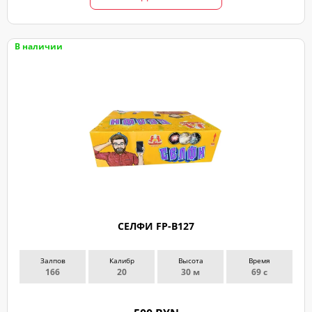
В наличии
ЗАКАЗ
ЗВОНКА
СЕЛФИ FP-B127
Оставьте
заявку
Залпов
Калибр
Высота
Время
166
20
30 м
69 с
и
мы
с