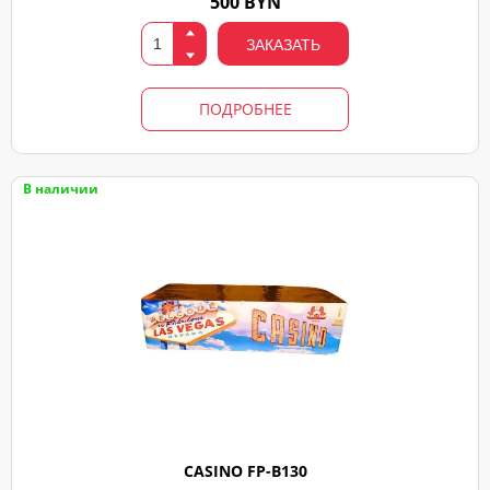
500 BYN
Вами
свяжемся
ЗАКАЗАТЬ
ПОДРОБНЕЕ
В наличии
CASINO FP-B130