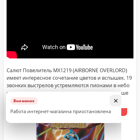
ДОСТАВКА
Адрес
(город,
улица,
дом,
квартира),
время
доставки*
Салют Повелитель MX1219 (AIRBORNE OVERLORD)
имеет интересное сочетание цветов и вспышек. 19
звонких выстрелов устремляются пионами в небо
ВАЖНО!
и рассыпаются искрами, дополняя звезды и ваше
Заказ
×
празднование!
считается
Внимание
принятым
Работа интернет-магазина приостановлена
%
к
исполнению
только
после