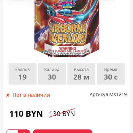
подтверждающего
звонка
нашего
менеджера.
Залпов
Калибр
Высота
Время
19
30
28 м
30 с
Нет в наличии
Артикул MX1219
110 BYN
130 BYN