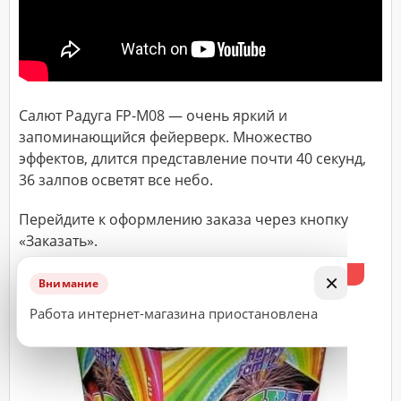
ДОСТАВКА
Адрес
(город,
Салют Радуга FP-M08 — очень яркий и
улица,
дом,
запоминающийся фейерверк. Множество
квартира),
время
эффектов, длится представление почти 40 секунд,
доставки*
36 залпов осветят все небо.
Перейдите к оформлению заказа через кнопку
«Заказать».
ВАЖНО!
Заказ
%
×
Внимание
считается
принятым
Работа интернет-магазина приостановлена
к
исполнению
только
после