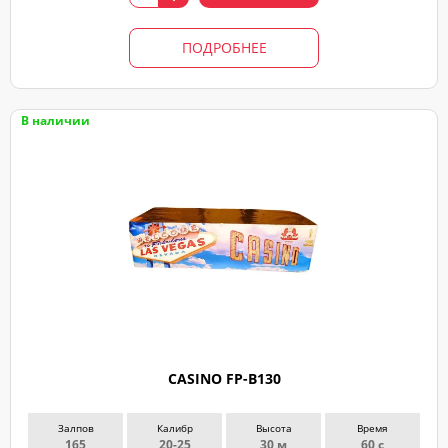
свяжемся
ПОДРОБНЕЕ
В наличии
CASINO FP-B130
Залпов
Калибр
Высота
Время
165
20-25
30 м
60 с