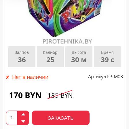
подтверждающего
звонка
нашего
менеджера.
Залпов
Калибр
Высота
Время
36
25
30 м
39 с
Нет в наличии
Артикул FP-M08
170 BYN
185 BYN
ЗАКАЗАТЬ