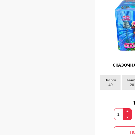
СКАЗОЧНА
Залпов
Кали
49
20
П