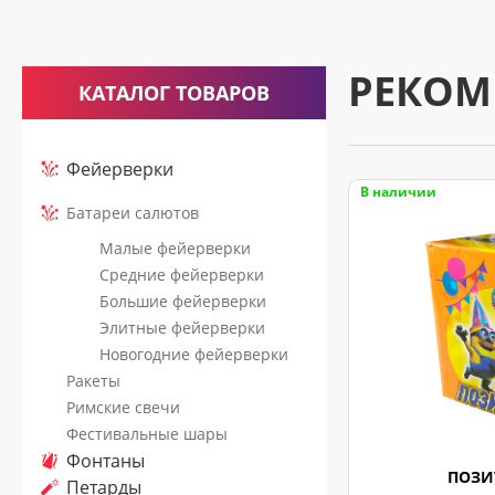
считается
принятым
к
РЕКОМ
КАТАЛОГ ТОВАРОВ
исполнению
только
после
Фейерверки
подтверждающего
В наличии
Батареи салютов
звонка
Малые фейерверки
нашего
Средние фейерверки
менеджера.
Большие фейерверки
Элитные фейерверки
Новогодние фейерверки
Ракеты
Римские свечи
Фестивальные шары
Фонтаны
ПОЗИ
Петарды