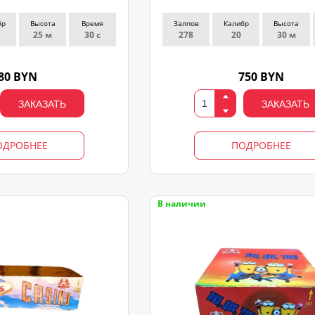
бр
Высота
Время
Залпов
Калибр
Высота
25 м
30 с
278
20
30 м
80 BYN
750 BYN
ЗАКАЗАТЬ
ЗАКАЗАТЬ
ОДРОБНЕЕ
ПОДРОБНЕЕ
В наличии