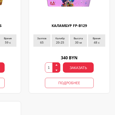
6
КАЛАМБУР FP-B129
Время
Залпов
Калибр
Высота
Время
59 с
65
20-25
30 м
48 с
340 BYN
ЗАКАЗАТЬ
ПОДРОБНЕЕ