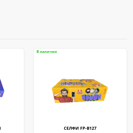
В наличии
8
СЕЛФИ FP-B127