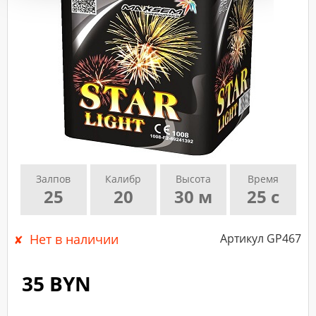
подтверждающего
звонка
нашего
менеджера.
Залпов
Калибр
Высота
Время
25
20
30 м
25 с
Нет в наличии
Артикул GP467
35 BYN