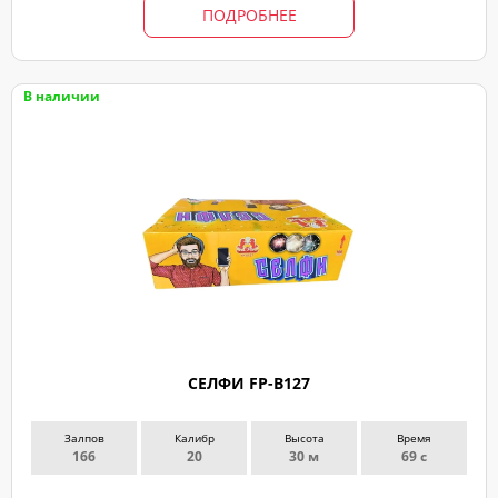
ПОДРОБНЕЕ
В наличии
ЗАКАЗ
ЗВОНКА
СЕЛФИ FP-B127
Оставьте
заявку
Залпов
Калибр
Высота
Время
и
166
20
30 м
69 с
мы
с