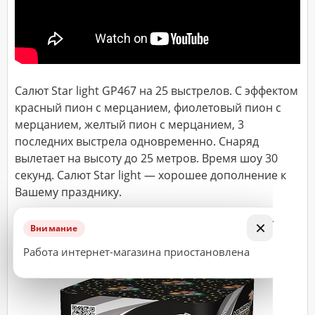
ДОСТАВКА
Адрес
(город,
Салют Star light GP467 на 25 выстрелов. С эффектом
улица,
дом,
красный пион с мерцанием, фиолетовый пион с
квартира),
время
мерцанием, желтый пион с мерцанием, 3
доставки*
последних выстрела одновременно. Снаряд
вылетает на высоту до 25 метров. Время шоу 30
секунд. Салют Star light — хорошее дополнение к
Вашему празднику.
ВАЖНО!
Заказ
Перейдите к оформлению заказа через кнопку
×
считается
Внимание
«Заказать».
принятым
Работа интернет-магазина приостановлена
к
исполнению
только
после