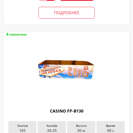
свяжемся
ПОДРОБНЕЕ
В наличии
CASINO FP-B130
Залпов
Калибр
Высота
Время
165
20-25
30 м
60 с