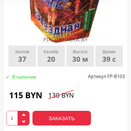
подтверждающего
звонка
нашего
менеджера.
Залпов
Калибр
Высота
Время
37
20
30 м
39 с
Артикул FP-B103
В наличии
115 BYN
130 BYN
ЗАКАЗАТЬ