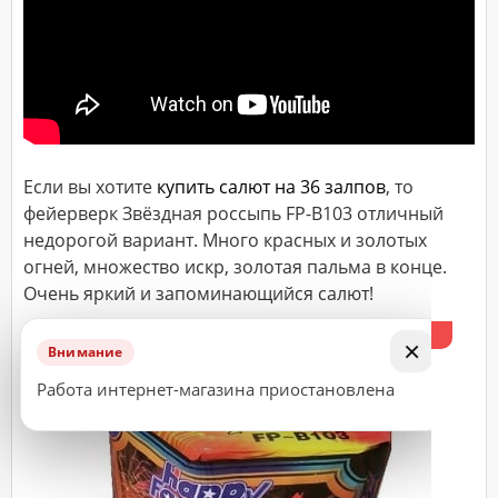
ДОСТАВКА
Адрес
(город,
улица,
дом,
квартира),
Если вы хотите
купить салют на 36 залпов
, то
время
доставки*
фейерверк Звёздная россыпь FP-B103 отличный
недорогой вариант. Много красных и золотых
огней, множество искр, золотая пальма в конце.
Очень яркий и запоминающийся салют!
ВАЖНО!
Заказ
%
×
Внимание
считается
принятым
Работа интернет-магазина приостановлена
к
исполнению
только
после