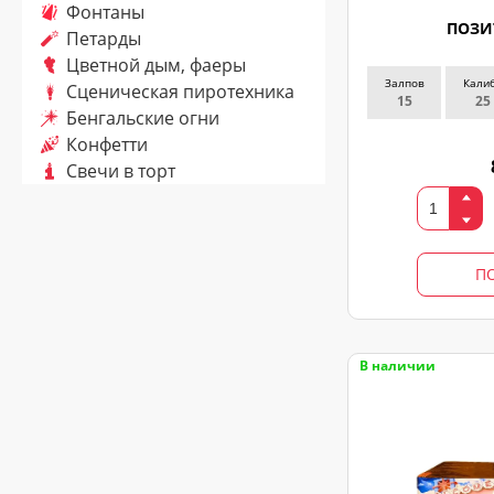
Фонтаны
ПОЗИ
Петарды
Цветной дым, фаеры
Залпов
Кали
Сценическая пиротехника
ЗАКАЗ
15
25
Бенгальские огни
ЗВОНКА
Конфетти
Свечи в торт
Оставьте
заявку
и
П
мы
с
Вами
свяжемся
В наличии