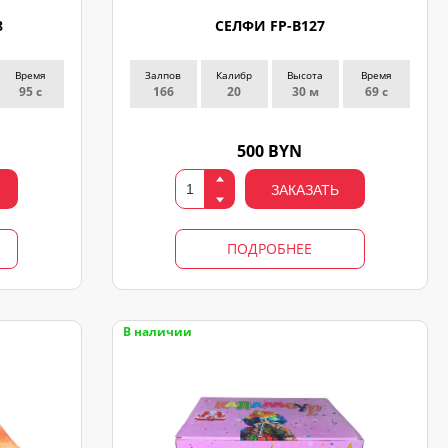
8
СЕЛФИ FP-B127
Время
Залпов
Калибр
Высота
Время
95 с
166
20
30 м
69 с
500 BYN
ЗАКАЗАТЬ
ПОДРОБНЕЕ
В наличии