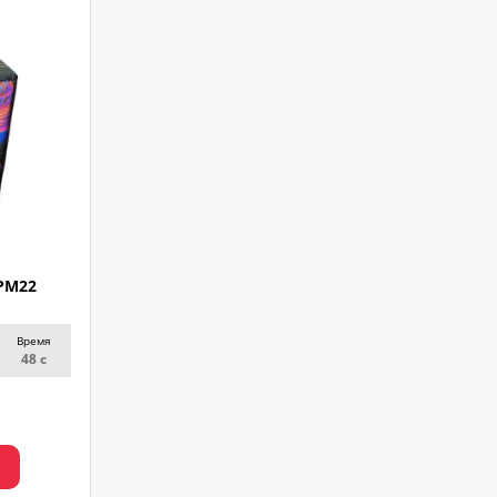
PM22
Время
48 с