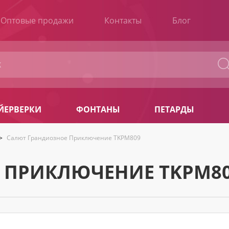
Оптовые продажи
Контакты
Блог
ЙЕРВЕРКИ
ФОНТАНЫ
ПЕТАРДЫ
>
Салют Грандиозное Приключение TKPM809
 ПРИКЛЮЧЕНИЕ TKPM8