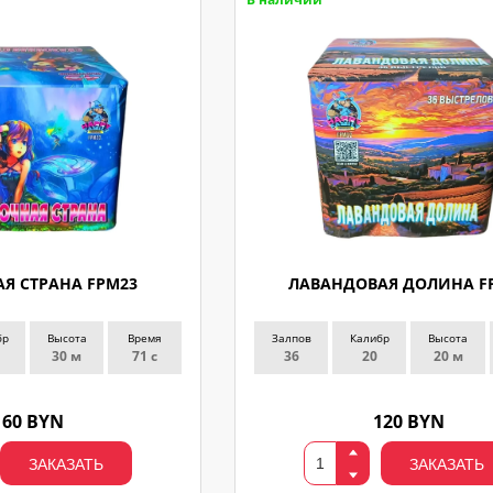
Я СТРАНА FPM23
ЛАВАНДОВАЯ ДОЛИНА F
бр
Высота
Время
Залпов
Калибр
Высота
30 м
71 с
36
20
20 м
160 BYN
120 BYN
ЗАКАЗАТЬ
ЗАКАЗАТЬ