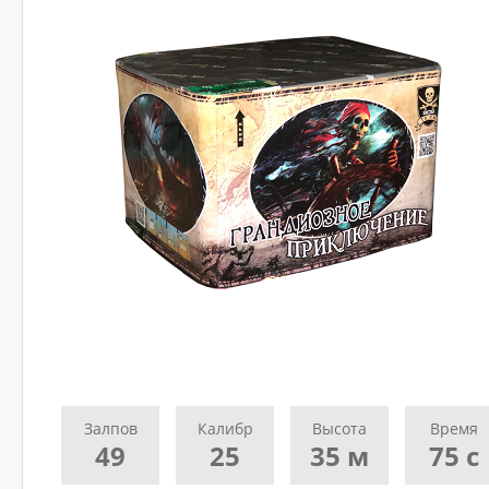
Ваш
номер
телефона
*
ДОСТАВКА
Адрес
(город,
улица,
дом,
квартира),
время
доставки*
Залпов
Калибр
Высота
Время
ВАЖНО!
49
25
35 м
75 с
Заказ