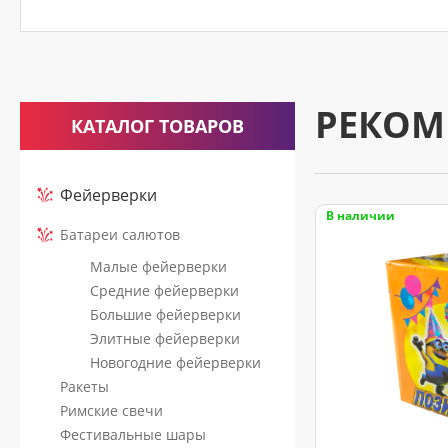
считается
принятым
к
исполнению
РЕКОМ
только
КАТАЛОГ ТОВАРОВ
после
подтверждающего
Фейерверки
звонка
В наличии
нашего
Батареи салютов
менеджера.
Малые фейерверки
Средние фейерверки
Большие фейерверки
Элитные фейерверки
Новогодние фейерверки
Ракеты
Римские свечи
Фестивальные шары