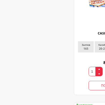
CAS
Залпов
Кали
165
20-2
П
В наличии