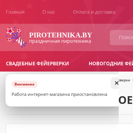
Главная
О нас
Оплата и доставка
ВАШ
ЗАКАЗ
PIROTEHNIKA.BY
праздничная пиротехника
Наименование
Количество
Сумма
товара
СВАДЕБНЫЕ ФЕЙЕРВЕРКИ
НОВОГОДНИЕ ФЕ
Продолжить
Итоговая
BYN
сумма:
покупки
Главная
>
Фейерверки
>
Батареи салютов
>
Средние фейерверки
×
Внимание
КОНТАКТНАЯ
ИНФОРМАЦИЯ
Работа интернет-магазина приостановлена
САЛЮТ ГРАНДИОЗНОЕ
Ваше
имя
*