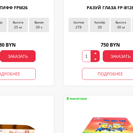
ТИФФ FPM26
РАЗУЙ ГЛАЗА FP-B12
бр
Высота
Время
Залпов
Калибр
Высота
25 м
30 с
278
20
30 м
80 BYN
750 BYN
ЗАКАЗАТЬ
ЗАКАЗАТЬ
ОДРОБНЕЕ
ПОДРОБНЕЕ
В наличии