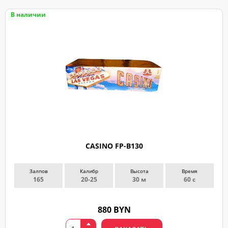
В наличии
CASINO FP-B130
Залпов
Калибр
Высота
Время
165
20-25
30 м
60 с
880 BYN