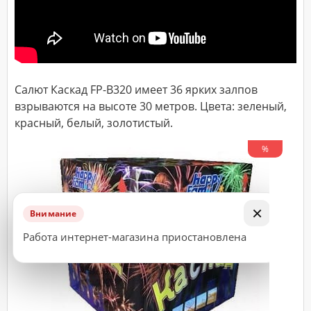
ДОСТАВКА
Адрес
(город,
Салют Каскад FP-B320 имеет 36 ярких залпов
улица,
дом,
взрываются на высоте 30 метров. Цвета: зеленый,
квартира),
время
красный, белый, золотистый.
доставки*
%
ВАЖНО!
Заказ
×
Внимание
считается
Работа интернет-магазина приостановлена
принятым
к
исполнению
только
после