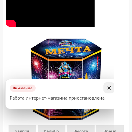
ДОСТАВКА
Адрес
(город,
улица,
дом,
квартира),
время
доставки*
ВАЖНО!
×
Заказ
Внимание
считается
Работа интернет-магазина приостановлена
принятым
к
исполнению
только
после
Залпов
Калибр
Высота
Время