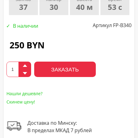
37
30
40 м
53 с
подтверждающего
звонка
нашего
Артикул FP-B340
В наличии
менеджера.
250 BYN
ЗАКАЗАТЬ
Нашли дешевле?
Скинем цену!
Доставка по Минску:
В пределах МКАД 7 рублей