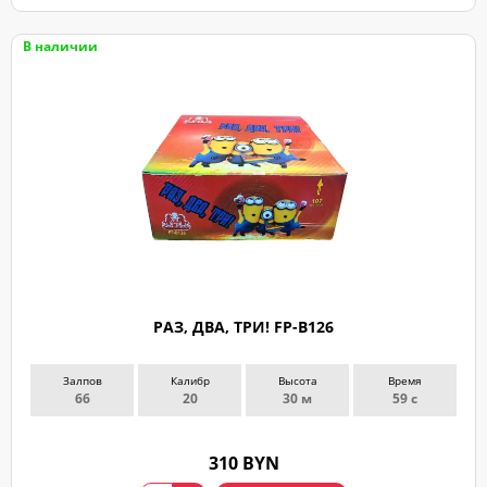
В наличии
РАЗ, ДВА, ТРИ! FP-B126
Залпов
Калибр
Высота
Время
66
20
30 м
59 с
310 BYN