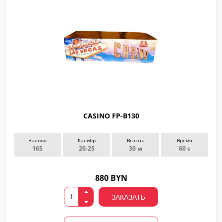
CASINO FP-B130
Залпов
Калибр
Высота
Время
165
20-25
30 м
60 с
880 BYN
ЗАКАЗАТЬ