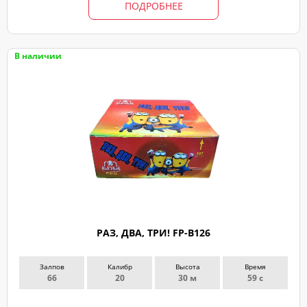
ПОДРОБНЕЕ
В наличии
РАЗ, ДВА, ТРИ! FP-B126
Залпов
Калибр
Высота
Время
66
20
30 м
59 с