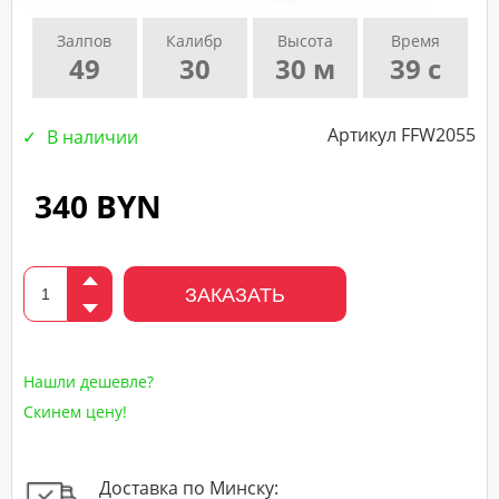
подтверждающего
Залпов
Калибр
Высота
Время
звонка
49
30
30 м
39 с
нашего
менеджера.
Артикул FFW2055
В наличии
340 BYN
ЗАКАЗАТЬ
Нашли дешевле?
Скинем цену!
Доставка по Минску: