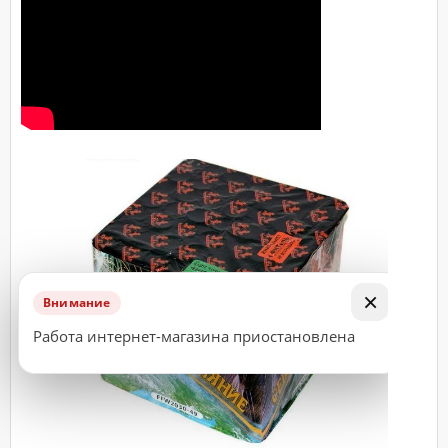
ДОСТАВКА
Адрес
(город,
улица,
дом,
квартира),
время
доставки*
ВАЖНО!
×
Заказ
Внимание
считается
Работа интернет-магазина приостановлена
принятым
к
исполнению
только
после