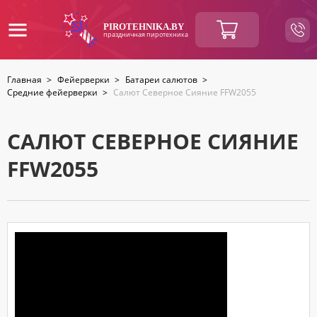
ВАШ
PIROTEHNIKA.BY
праздничная пиротехника
ЗАКАЗ
Главная
>
Фейерверки
>
Батареи салютов
>
Средние фейерверки
>
Салют Северное Сияние FFW2055
Итоговая
BYN
сумма:
Продолжить
покупки
САЛЮТ СЕВЕРНОЕ СИЯНИЕ
FFW2055
КОНТАКТНАЯ
ИНФОРМАЦИЯ
Ваше
имя
*
Ваш
номер
телефона
*