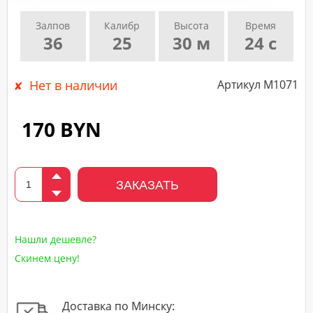
подтверждающего
Залпов
Калибр
Высота
Время
звонка
36
25
30 м
24 с
нашего
менеджера.
Нет в наличии
Артикул M1071
170 BYN
ЗАКАЗАТЬ
Нашли дешевле?
Скинем цену!
Доставка по Минску: