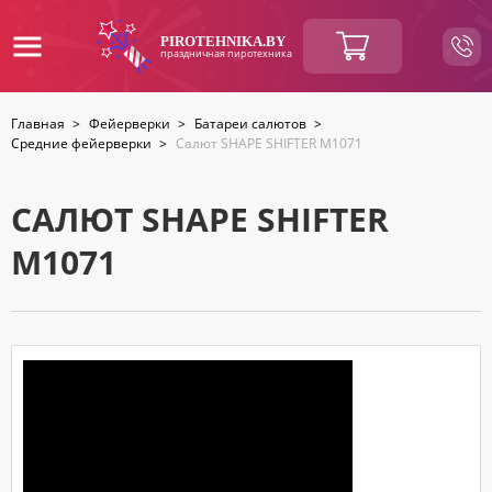
ВАШ
PIROTEHNIKA.BY
праздничная пиротехника
ЗАКАЗ
Главная
>
Фейерверки
>
Батареи салютов
>
Средние фейерверки
>
Салют SHAPE SHIFTER M1071
Итоговая
BYN
сумма:
Продолжить
покупки
САЛЮТ SHAPE SHIFTER
M1071
КОНТАКТНАЯ
ИНФОРМАЦИЯ
Ваше
имя
*
Ваш
номер
телефона
*