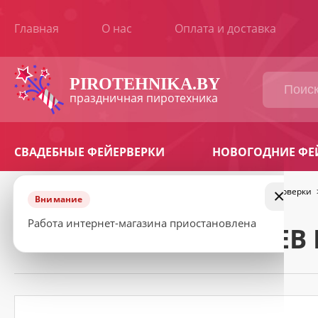
Главная
О нас
Оплата и доставка
ВАШ
ЗАКАЗ
PIROTEHNIKA.BY
праздничная пиротехника
Наименование
Количество
Сумма
товара
СВАДЕБНЫЕ ФЕЙЕРВЕРКИ
НОВОГОДНИЕ ФЕ
Продолжить
Итоговая
BYN
сумма:
покупки
×
Главная
>
Фейерверки
>
Батареи салютов
>
Средние фейерверки
Внимание
КОНТАКТНАЯ
ИНФОРМАЦИЯ
Работа интернет-магазина приостановлена
САЛЮТ ЗОЛОТОЙ ЛЕВ 
Ваше
имя
*