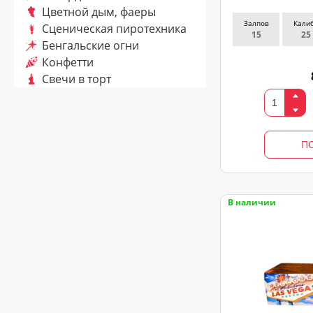
Цветной дым, фаеры
Залпов
Кали
Сценическая пиротехника
15
25
Бенгальские огни
ЗАКАЗ
Конфетти
ЗВОНКА
Свечи в торт
Оставьте
заявку
П
и
мы
с
Вами
В наличии
свяжемся