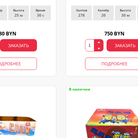
бр
Высота
Время
Залпов
Калибр
Высота
25 м
30 с
278
20
30 м
80 BYN
750 BYN
ЗАКАЗАТЬ
ЗАКАЗАТЬ
ОДРОБНЕЕ
ПОДРОБНЕЕ
В наличии