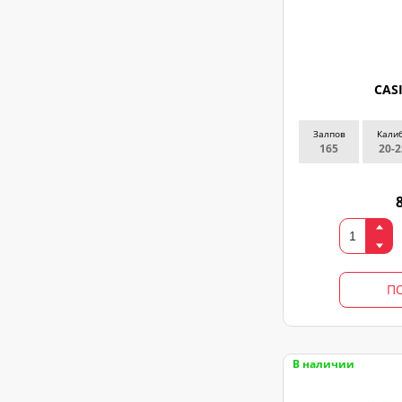
CAS
Залпов
Кали
165
20-2
П
В наличии