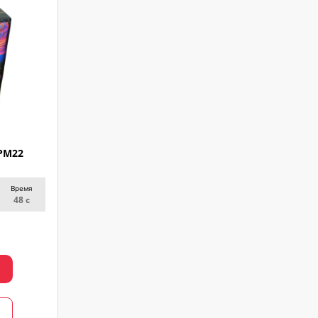
PM22
Время
48 с