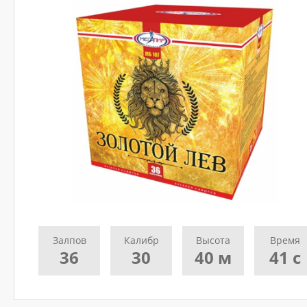
Ваш
номер
телефона
*
ДОСТАВКА
Адрес
(город,
улица,
дом,
квартира),
время
доставки*
Залпов
Калибр
Высота
Время
36
30
40 м
41 с
ВАЖНО!
Заказ