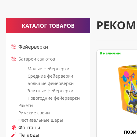
считается
принятым
к
РЕКОМ
КАТАЛОГ ТОВАРОВ
исполнению
только
после
Фейерверки
подтверждающего
В наличии
Батареи салютов
звонка
Малые фейерверки
нашего
Средние фейерверки
менеджера.
Большие фейерверки
Элитные фейерверки
Новогодние фейерверки
Ракеты
Римские свечи
Фестивальные шары
Фонтаны
ПОЗИ
Петарды