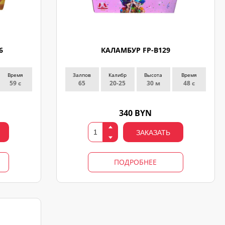
6
КАЛАМБУР FP-B129
Время
Залпов
Калибр
Высота
Время
59 с
65
20-25
30 м
48 с
340 BYN
ЗАКАЗАТЬ
ПОДРОБНЕЕ