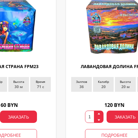
Я СТРАНА FPM23
ЛАВАНДОВАЯ ДОЛИНА F
бр
Высота
Время
Залпов
Калибр
Высота
30 м
71 с
36
20
20 м
160 BYN
120 BYN
ЗАКАЗАТЬ
ЗАКАЗАТЬ
ОДРОБНЕЕ
ПОДРОБНЕЕ