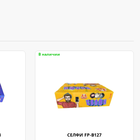
В наличии
8
СЕЛФИ FP-B127