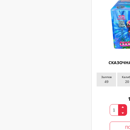
СКАЗОЧНА
Залпов
Кали
49
20
П