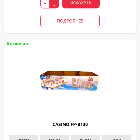
ЗАКАЗАТЬ
свяжемся
ПОДРОБНЕЕ
В наличии
CASINO FP-B130
Залпов
Калибр
Высота
Время