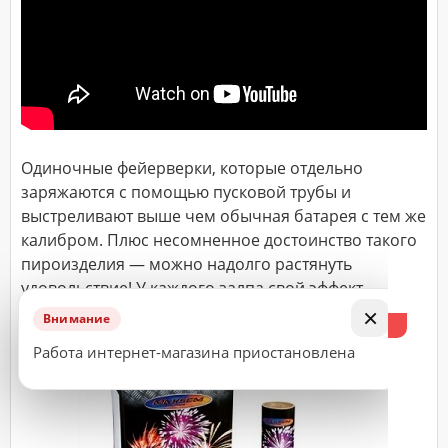
ДОСТАВКА
Адрес
(город,
улица,
дом,
квартира),
Одиночные фeйeрвeрки, которые отдельно
время
доставки*
заряжаются с помощью пусковой трубы и
выстреливают выше чем обычная батарея с тем же
калибром. Плюс несомненное достоинство такого
пироизделия — можно надолго растянуть
ВАЖНО!
удовольствие! У каждого залпа свой эффект.
Заказ
×
Внимание
считается
%
принятым
Работа интернет-магазина приостановлена
к
исполнению
только
после