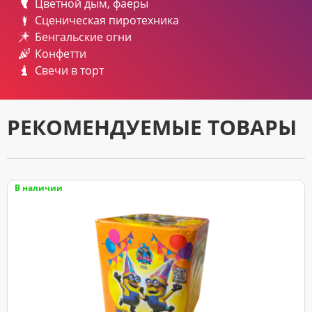
Цветной дым, фаеры
Сценическая пиротехника
Бенгальские огни
Конфетти
Свечи в торт
РЕКОМЕНДУЕМЫЕ ТОВАРЫ
В наличии