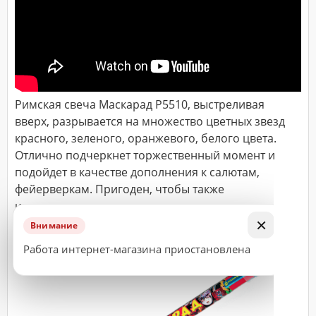
ДОСТАВКА
Адрес
(город,
улица,
дом,
Римская свеча Маскарад Р5510, выстреливая
квартира),
вверх, разрывается на множество цветных звезд
время
доставки*
красного, зеленого, оранжевого, белого цвета.
Отлично подчеркнет торжественный момент и
подойдет в качестве дополнения к салютам,
фейерверкам. Пригоден, чтобы также
ВАЖНО!
использовать отдельно.
Заказ
×
Внимание
считается
принятым
Работа интернет-магазина приостановлена
к
исполнению
только
после