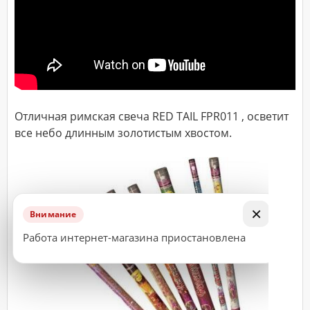
ДОСТАВКА
Адрес
(город,
улица,
дом,
квартира),
Отличная римская свеча RED TAIL FPR011 , осветит
время
доставки*
все небо длинным золотистым хвостом.
ВАЖНО!
Заказ
×
Внимание
считается
Работа интернет-магазина приостановлена
принятым
к
исполнению
только
после