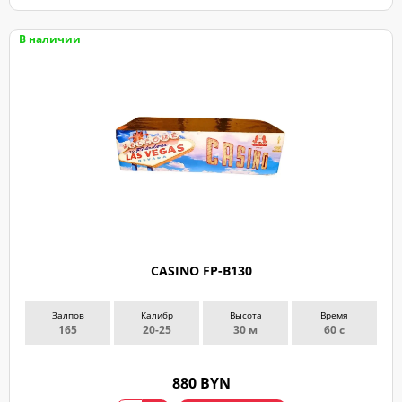
В наличии
CASINO FP-B130
Залпов
Калибр
Высота
Время
165
20-25
30 м
60 с
880 BYN