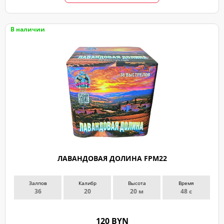
В наличии
ЛАВАНДОВАЯ ДОЛИНА FPM22
Залпов
Калибр
Высота
Время
36
20
20 м
48 с
120 BYN