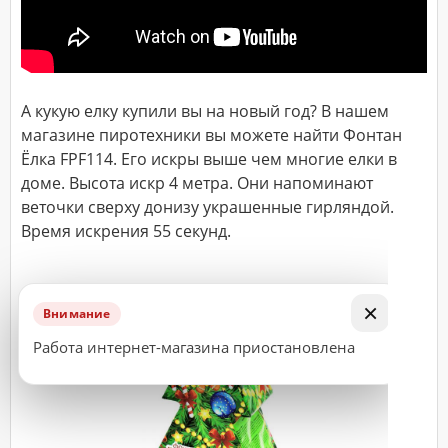
ДОСТАВКА
Адрес
А кукую елку купили вы на новый год? В нашем
(город,
улица,
магазине пиротехники вы можете найти Фонтан
дом,
квартира),
Ёлка FPF114. Его искры выше чем многие елки в
время
доме. Высота искр 4 метра. Они напоминают
доставки*
веточки сверху донизу украшенные гирляндой.
Время искрения 55 секунд.
ВАЖНО!
Заказ
×
Внимание
считается
принятым
Работа интернет-магазина приостановлена
к
исполнению
только
после