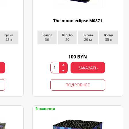
The moon eclipse M0871
Время
Залпов
Калибр
Высота
Время
23 с
36
20
20 м
35 с
100 BYN
ЗАКАЗАТЬ
ПОДРОБНЕЕ
В наличии