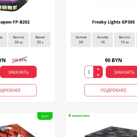
арин FP-B202
Freaky Lights GP305
бр
Высота
Время
Залпов
Калибр
Высота
30 м
30 с
50
16
15 м
BYN
90 BYN
105 BYN
ЗАКАЗАТЬ
ЗАКАЗАТЬ
ОДРОБНЕЕ
ПОДРОБНЕЕ
В наличии
Хит!