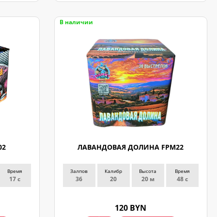
В наличии
02
ЛАВАНДОВАЯ ДОЛИНА FPM22
Время
Залпов
Калибр
Высота
Время
17 с
36
20
20 м
48 с
120 BYN