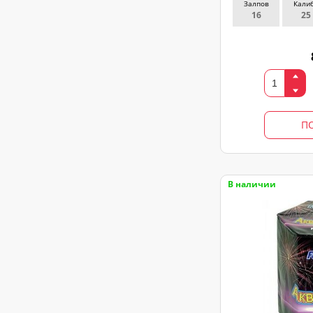
Залпов
Кали
16
25
П
В наличии