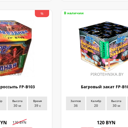
В наличии
%
 россыпь FP-B103
Багровый закат FP-B1
бр
Высота
Время
Залпов
Калибр
Высота
30 м
39 с
36
20
30 м
BYN
120 BYN
130 BYN