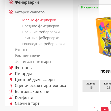
Фейерверки
Ваш
В наличии
номер
Батареи салютов
телефона
*
Малые фейерверки
Средние фейерверки
Большие фейерверки
Элитные фейерверки
ДОСТАВКА
Новогодние фейерверки
Ракеты
Адрес
Римские свечи
(город,
улица,
Фестивальные шары
дом,
Фонтаны
квартира),
ПОЗИ
время
Петарды
доставки*
Цветной дым, фаеры
Залпов
Кали
Сценическая пиротехника
15
25
Бенгальские огни
Конфетти
ВАЖНО!
Свечи в торт
Заказ