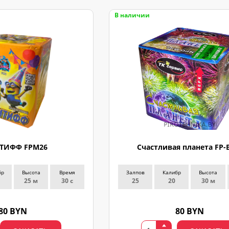
В наличии
ТИФФ FPM26
Счастливая планета FP-
бр
Высота
Время
Залпов
Калибр
Высота
25 м
30 с
25
20
30 м
80 BYN
80 BYN