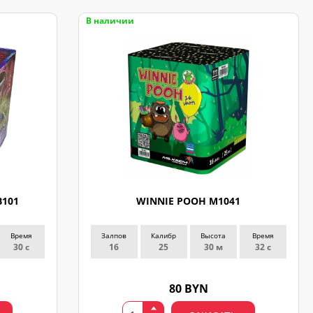
В наличии
B101
WINNIE POOH M1041
Время
Залпов
Калибр
Высота
Время
30 с
16
25
30 м
32 с
80 BYN