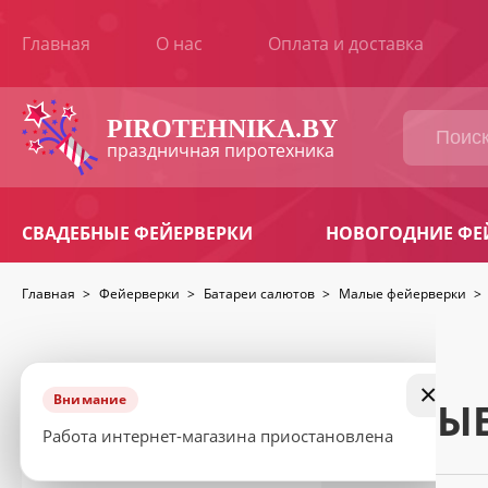
Главная
О нас
Оплата и доставка
ВАШ
ЗАКАЗ
PIROTEHNIKA.BY
праздничная пиротехника
Наименование
Количество
Сумма
товара
СВАДЕБНЫЕ ФЕЙЕРВЕРКИ
НОВОГОДНИЕ ФЕ
Продолжить
Итоговая
BYN
сумма:
покупки
Главная
>
Фейерверки
>
Батареи салютов
>
Малые фейерверки
>
КОНТАКТНАЯ
ИНФОРМАЦИЯ
Ваше
×
имя
Внимание
МАЛЫЕ
*
КАТАЛОГ ТОВАРОВ
Работа интернет-магазина приостановлена