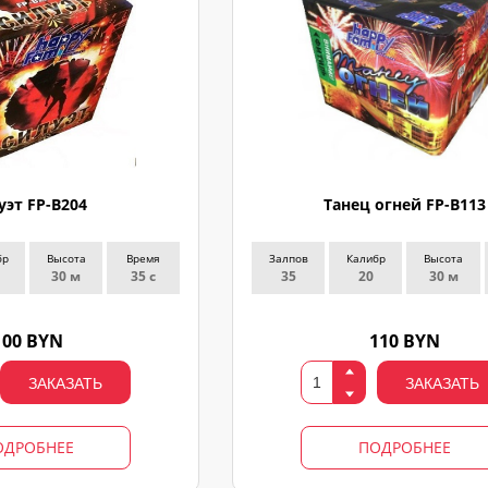
уэт FP-B204
Танец огней FP-B113
бр
Высота
Время
Залпов
Калибр
Высота
30 м
35 с
35
20
30 м
100 BYN
110 BYN
ЗАКАЗАТЬ
ЗАКАЗАТЬ
ОДРОБНЕЕ
ПОДРОБНЕЕ