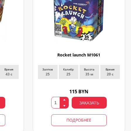
Rocket launch M1061
Время
Залпов
Калибр
Высота
Время
43 с
25
25
35 м
20 с
115 BYN
ЗАКАЗАТЬ
ПОДРОБНЕЕ