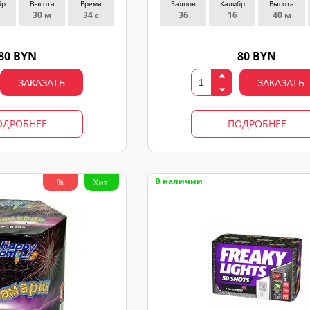
бр
Высота
Время
Залпов
Калибр
Высота
30 м
34 с
36
16
40 м
80 BYN
80 BYN
ЗАКАЗАТЬ
ЗАКАЗАТЬ
ОДРОБНЕЕ
ПОДРОБНЕЕ
В наличии
%
Хит!