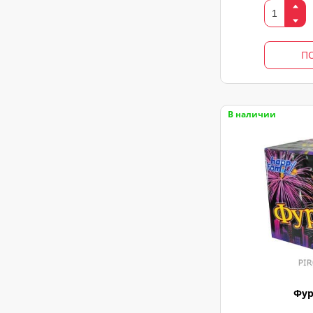
П
В наличии
Фур