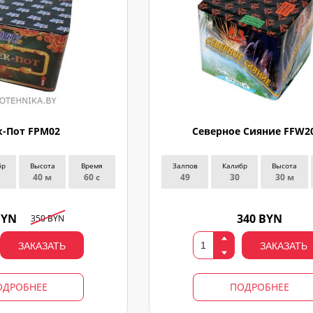
-Пот FPM02
Северное Сияние FFW2
бр
Высота
Время
Залпов
Калибр
Высота
40 м
60 с
49
30
30 м
BYN
340 BYN
350 BYN
ЗАКАЗАТЬ
ЗАКАЗАТЬ
ОДРОБНЕЕ
ПОДРОБНЕЕ