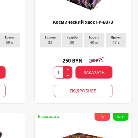
Космический хаос FP-B373
Время
Залпов
Калибр
Высота
Время
50 с
35
30
40 м
47 с
250 BYN
260 BYN
ЗАКАЗАТЬ
ПОДРОБНЕЕ
В наличии
%
Хит!