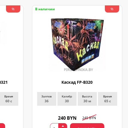
В наличии
%
%
B321
Каскад FP-B320
Время
Залпов
Калибр
Высота
Время
60 с
36
30
30 м
65 с
240 BYN
245 BYN