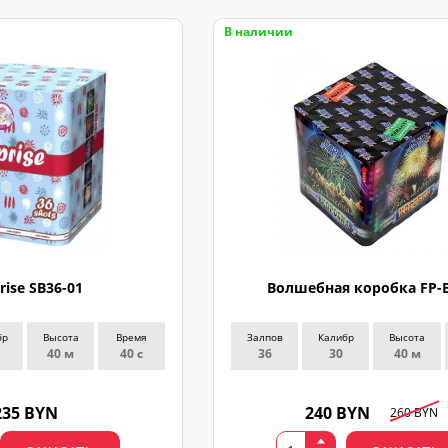
В наличии
rise SB36-01
Волшебная коробка FP-
бр
Высота
Время
Залпов
Калибр
Высота
40 м
40 с
36
30
40 м
235 BYN
240 BYN
260 BYN