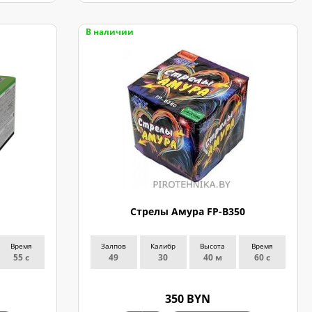
В наличии
Стрелы Амура FP-B350
Время
Залпов
Калибр
Высота
Время
55 с
49
30
40 м
60 с
350 BYN