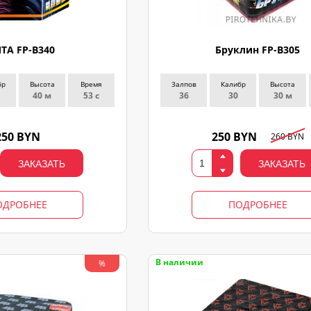
ТА FP-B340
Бруклин FP-B305
бр
Высота
Время
Залпов
Калибр
Высота
40 м
53 с
36
30
30 м
250 BYN
250 BYN
260 BYN
ЗАКАЗАТЬ
ЗАКАЗАТЬ
ОДРОБНЕЕ
ПОДРОБНЕЕ
В наличии
%