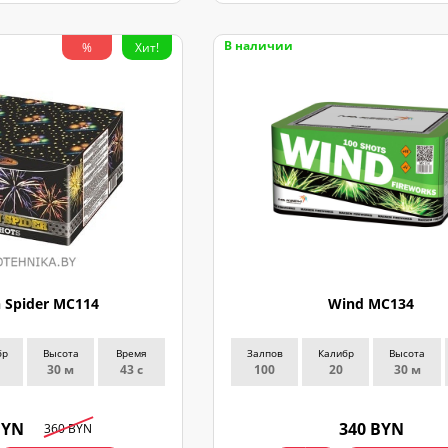
В наличии
%
Хит!
 Spider MC114
Wind MC134
бр
Высота
Время
Залпов
Калибр
Высота
30 м
43 с
100
20
30 м
BYN
340 BYN
360 BYN