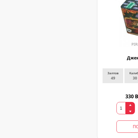
свяжемся
Джек
Залпов
Кали
49
30
330 
П