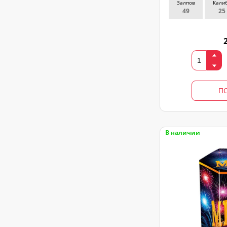
Залпов
Кали
49
25
П
В наличии