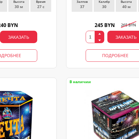
бр
Высота
Время
Залпов
Калибр
Высота
30 м
27 с
37
30
40 м
240 BYN
245 BYN
265 BYN
ЗАКАЗАТЬ
ЗАКАЗАТЬ
ОДРОБНЕЕ
ПОДРОБНЕЕ
В наличии