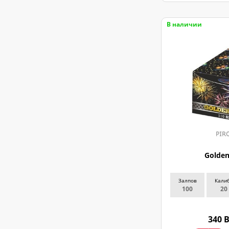
В наличии
Golden
Залпов
Кали
100
20
340 