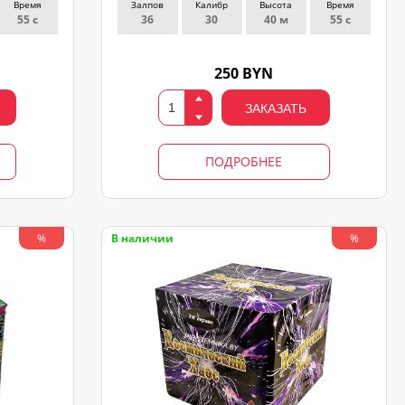
Время
Залпов
Калибр
Высота
Время
55 с
36
30
40 м
55 с
250 BYN
ЗАКАЗАТЬ
ПОДРОБНЕЕ
В наличии
%
%