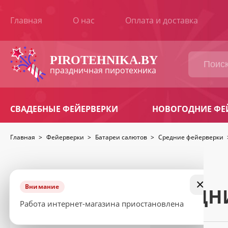
Главная
О нас
Оплата и доставка
ВАШ
ЗАКАЗ
PIROTEHNIKA.BY
праздничная пиротехника
Наименование
Количество
Сумма
товара
СВАДЕБНЫЕ ФЕЙЕРВЕРКИ
НОВОГОДНИЕ ФЕ
Продолжить
Итоговая
BYN
сумма:
покупки
Главная
>
Фейерверки
>
Батареи салютов
>
Средние фейерверки
КОНТАКТНАЯ
ИНФОРМАЦИЯ
Ваше
×
имя
Внимание
СРЕДН
*
КАТАЛОГ ТОВАРОВ
Работа интернет-магазина приостановлена