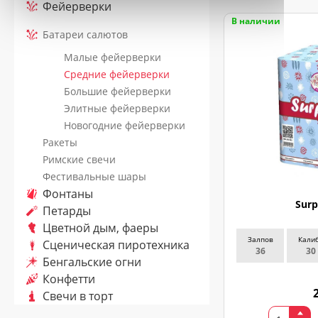
Фейерверки
Ваш
В наличии
номер
Батареи салютов
телефона
*
Малые фейерверки
Средние фейерверки
Большие фейерверки
Элитные фейерверки
ДОСТАВКА
Новогодние фейерверки
Ракеты
Адрес
Римские свечи
(город,
улица,
Фестивальные шары
дом,
Фонтаны
квартира),
Surp
время
Петарды
доставки*
Цветной дым, фаеры
Залпов
Кали
Сценическая пиротехника
36
30
Бенгальские огни
Конфетти
ВАЖНО!
Свечи в торт
Заказ